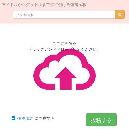
アイドルからグラドルまでタグ付け画像掲示板
ここに画像を
ドラッグアンドドロップしてください。
投稿規約
に同意する
投稿する