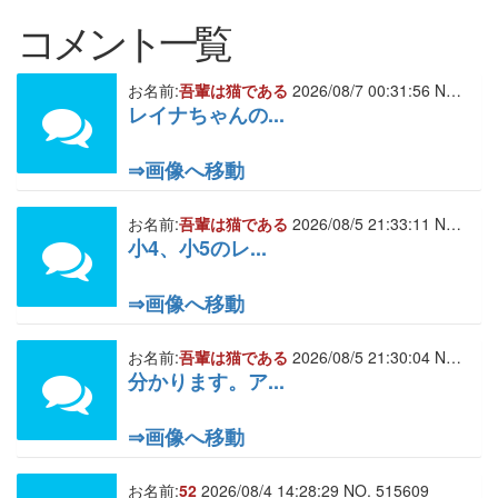
コメント一覧
お名前:
吾輩は猫である
2026/08/7 00:31:56 NO. 515612
レイナちゃんの...
⇒画像へ移動
お名前:
吾輩は猫である
2026/08/5 21:33:11 NO. 515611
小4、小5のレ...
⇒画像へ移動
お名前:
吾輩は猫である
2026/08/5 21:30:04 NO. 515610
分かります。ア...
⇒画像へ移動
お名前:
52
2026/08/4 14:28:29 NO. 515609