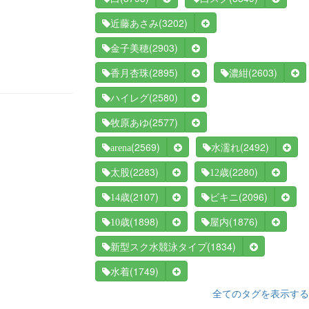
(3202)
近藤あさみ
(2903)
金子美穂
(2895)
(2603)
香月杏珠
濃紺
(2580)
ハイレグ
(2577)
牧原あゆ
(2569)
(2492)
arena
水濡れ
(2283)
(2280)
太股
12歳
(2107)
(2096)
14歳
ビキニ
(1898)
(1876)
10歳
屋内
(1834)
新型スク水競泳タイプ
(1749)
水着
全てのタグを表示する