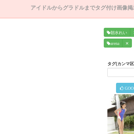
アイドルからグラドルまでタグ付け画像掲
朝水れい
✕
arena
タグ(カンマ
GOO