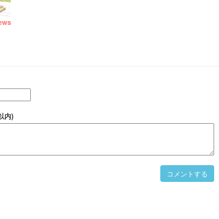
ews
以内)
コメントする