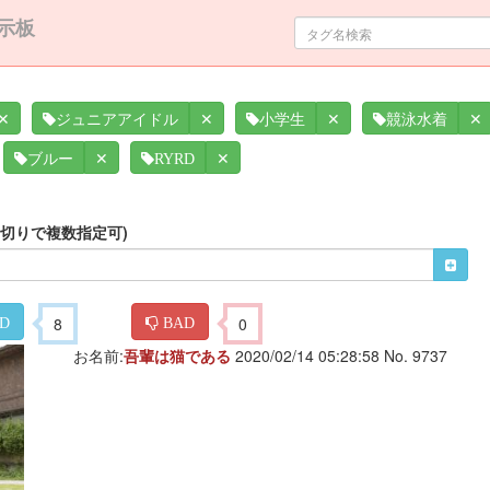
示板
✕
✕
✕
✕
ジュニアアイドル
小学生
競泳水着
✕
✕
ブルー
RYRD
区切りで複数指定可)
8
0
D
BAD
お名前:
吾輩は猫である
2020/02/14 05:28:58 No. 9737