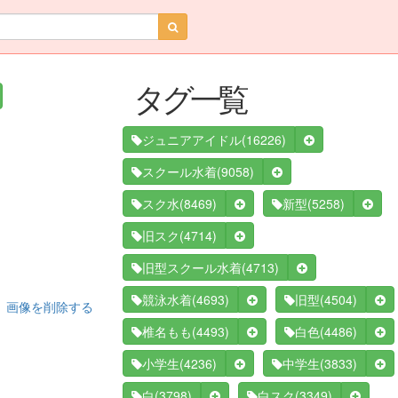
タグ一覧
(16226)
ジュニアアイドル
(9058)
スクール水着
(8469)
(5258)
スク水
新型
(4714)
旧スク
(4713)
旧型スクール水着
(4693)
(4504)
競泳水着
旧型
画像を削除する
(4493)
(4486)
椎名もも
白色
(4236)
(3833)
小学生
中学生
(3798)
(3349)
白
白スク