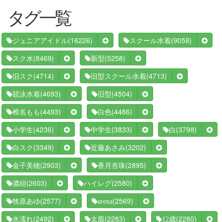
タグ一覧
(16226)
(9058)
ジュニアアイドル
スクール水着
(8469)
(5258)
スク水
新型
(4714)
(4713)
旧スク
旧型スクール水着
(4693)
(4504)
競泳水着
旧型
(4493)
(4486)
椎名もも
白色
(4236)
(3833)
(3798)
小学生
中学生
白
(3349)
(3202)
白スク
近藤あさみ
(2903)
(2895)
金子美穂
香月杏珠
(2603)
(2580)
濃紺
ハイレグ
(2577)
(2569)
牧原あゆ
arena
(2492)
(2283)
(2280)
水濡れ
太股
12歳