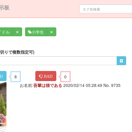
示板
✕
✕
イドル
小学生
区切りで複数指定可)
8
0
D
BAD
お名前:
吾輩は猫である
2020/02/14 05:28:49 No. 9735