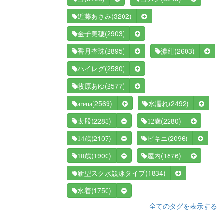
(3202)
近藤あさみ
(2903)
金子美穂
(2895)
(2603)
香月杏珠
濃紺
(2580)
ハイレグ
(2577)
牧原あゆ
(2569)
(2492)
arena
水濡れ
(2283)
(2280)
太股
12歳
(2107)
(2096)
14歳
ビキニ
(1900)
(1876)
10歳
屋内
(1834)
新型スク水競泳タイプ
(1750)
水着
全てのタグを表示する