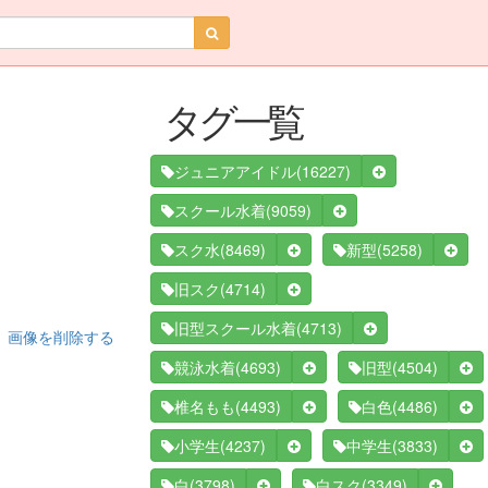
タグ一覧
(16227)
ジュニアアイドル
(9059)
スクール水着
(8469)
(5258)
スク水
新型
(4714)
旧スク
(4713)
旧型スクール水着
画像を削除する
(4693)
(4504)
競泳水着
旧型
(4493)
(4486)
椎名もも
白色
(4237)
(3833)
小学生
中学生
(3798)
(3349)
白
白スク