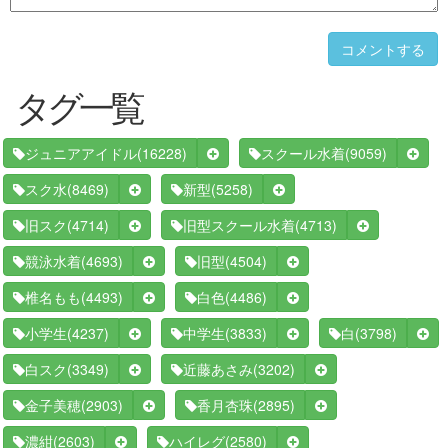
コメントする
タグ一覧
(16228)
(9059)
ジュニアアイドル
スクール水着
(8469)
(5258)
スク水
新型
(4714)
(4713)
旧スク
旧型スクール水着
(4693)
(4504)
競泳水着
旧型
(4493)
(4486)
椎名もも
白色
(4237)
(3833)
(3798)
小学生
中学生
白
(3349)
(3202)
白スク
近藤あさみ
(2903)
(2895)
金子美穂
香月杏珠
(2603)
(2580)
濃紺
ハイレグ