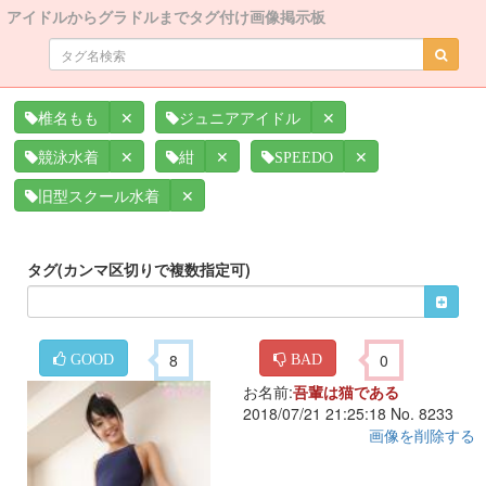
アイドルからグラドルまでタグ付け画像掲示板
✕
✕
椎名もも
ジュニアアイドル
✕
✕
✕
競泳水着
紺
SPEEDO
✕
旧型スクール水着
タグ(カンマ区切りで複数指定可)
8
0
GOOD
BAD
お名前:
吾輩は猫である
2018/07/21 21:25:18 No. 8233
画像を削除する