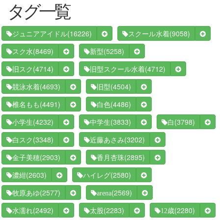
タグ一覧
(16226)
(9058)
ジュニアアイドル
スクール水着
(8469)
(5258)
スク水
新型
(4714)
(4712)
旧スク
旧型スクール水着
(4693)
(4504)
競泳水着
旧型
(4491)
(4486)
椎名もも
白色
(4232)
(3833)
(3798)
小学生
中学生
白
(3348)
(3202)
白スク
近藤あさみ
(2903)
(2895)
金子美穂
香月杏珠
(2603)
(2580)
濃紺
ハイレグ
(2577)
(2569)
牧原あゆ
arena
(2492)
(2283)
(2280)
水濡れ
太股
12歳