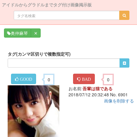
アイドルからグラドルまでタグ付け画像掲示板
✕
奥仲麻琴
タグ(カンマ区切りで複数指定可)
0
0
GOOD
BAD
お名前:
吾輩は猫である
2018/07/12 20:32:48 No. 6901
画像を削除する