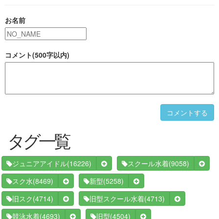
お名前
コメント(500字以内)
コメントする
タグ一覧
(16226)
(9058)
ジュニアアイドル
スクール水着
(8469)
(5258)
スク水
新型
(4714)
(4713)
旧スク
旧型スクール水着
(4693)
(4504)
競泳水着
旧型