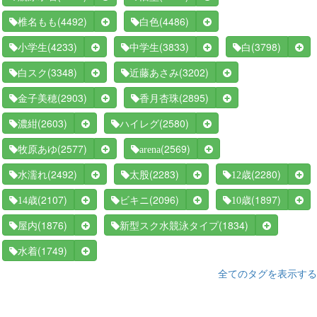
(4492)
(4486)
椎名もも
白色
(4233)
(3833)
(3798)
小学生
中学生
白
(3348)
(3202)
白スク
近藤あさみ
(2903)
(2895)
金子美穂
香月杏珠
(2603)
(2580)
濃紺
ハイレグ
(2577)
(2569)
牧原あゆ
arena
(2492)
(2283)
(2280)
水濡れ
太股
12歳
(2107)
(2096)
(1897)
14歳
ビキニ
10歳
(1876)
(1834)
屋内
新型スク水競泳タイプ
(1749)
水着
全てのタグを表示する