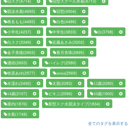
(4714)
(4713)
旧スク
旧型スクール水着
(4693)
(4504)
競泳水着
旧型
(4493)
(4486)
椎名もも
白色
(4237)
(3833)
(3798)
小学生
中学生
白
(3349)
(3202)
白スク
近藤あさみ
(2903)
(2895)
金子美穂
香月杏珠
(2603)
(2580)
濃紺
ハイレグ
(2577)
(2569)
牧原あゆ
arena
(2492)
(2283)
(2280)
水濡れ
太股
12歳
(2107)
(2096)
(1900)
14歳
ビキニ
10歳
(1876)
(1834)
屋内
新型スク水競泳タイプ
(1749)
水着
全てのタグを表示する