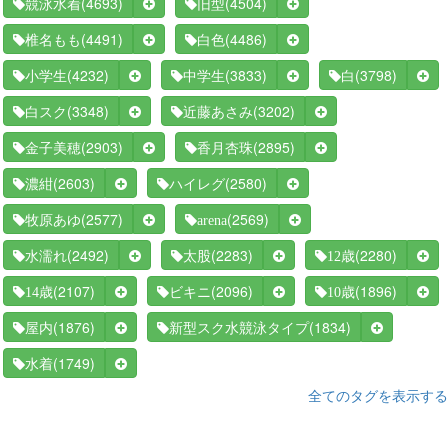
(4693)
(4504)
競泳水着
旧型
(4491)
(4486)
椎名もも
白色
(4232)
(3833)
(3798)
小学生
中学生
白
(3348)
(3202)
白スク
近藤あさみ
(2903)
(2895)
金子美穂
香月杏珠
(2603)
(2580)
濃紺
ハイレグ
(2577)
(2569)
牧原あゆ
arena
(2492)
(2283)
(2280)
水濡れ
太股
12歳
(2107)
(2096)
(1896)
14歳
ビキニ
10歳
(1876)
(1834)
屋内
新型スク水競泳タイプ
(1749)
水着
全てのタグを表示する