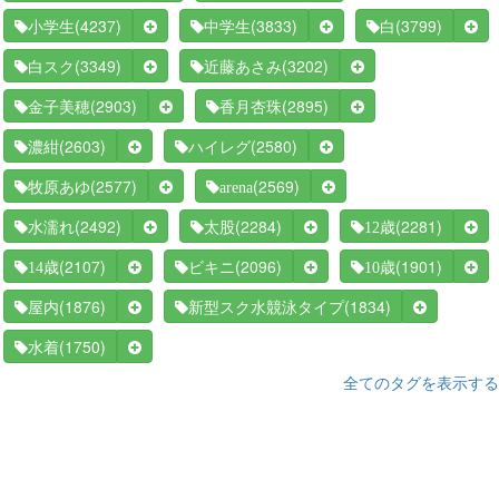
(4237)
(3833)
(3799)
小学生
中学生
白
(3349)
(3202)
白スク
近藤あさみ
(2903)
(2895)
金子美穂
香月杏珠
(2603)
(2580)
濃紺
ハイレグ
(2577)
(2569)
牧原あゆ
arena
(2492)
(2284)
(2281)
水濡れ
太股
12歳
(2107)
(2096)
(1901)
14歳
ビキニ
10歳
(1876)
(1834)
屋内
新型スク水競泳タイプ
(1750)
水着
全てのタグを表示する