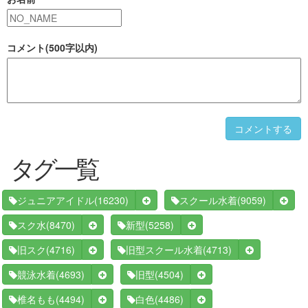
コメント(500字以内)
コメントする
タグ一覧
(16230)
(9059)
ジュニアアイドル
スクール水着
(8470)
(5258)
スク水
新型
(4716)
(4713)
旧スク
旧型スクール水着
(4693)
(4504)
競泳水着
旧型
(4494)
(4486)
椎名もも
白色