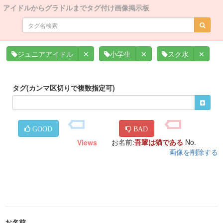
アイドルからグラドルまでタグ付け画像掲示板
✕
✕
✕
ジュニアアイドル
小学生
スク水
タグ(カンマ区切りで複数指定可)
GOOD
BAD
お名前:
吾輩は猫である
No.
Views
画像を削除する
お名前