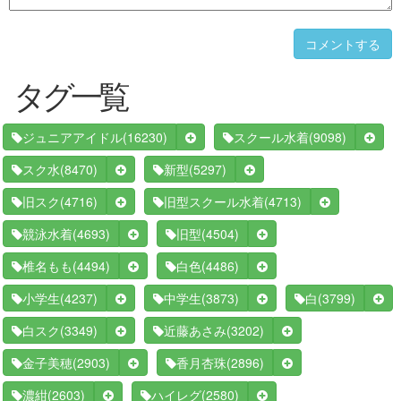
コメントする
タグ一覧
(16230)
(9098)
ジュニアアイドル
スクール水着
(8470)
(5297)
スク水
新型
(4716)
(4713)
旧スク
旧型スクール水着
(4693)
(4504)
競泳水着
旧型
(4494)
(4486)
椎名もも
白色
(4237)
(3873)
(3799)
小学生
中学生
白
(3349)
(3202)
白スク
近藤あさみ
(2903)
(2896)
金子美穂
香月杏珠
(2603)
(2580)
濃紺
ハイレグ