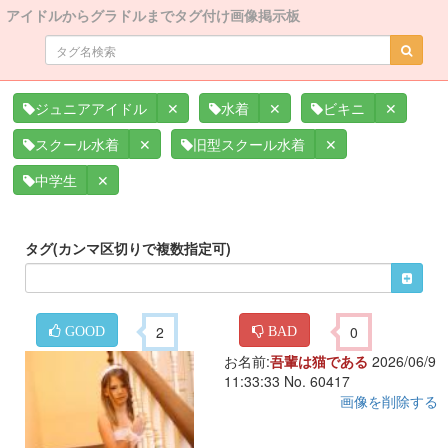
アイドルからグラドルまでタグ付け画像掲示板
✕
✕
✕
ジュニアアイドル
水着
ビキニ
✕
✕
スクール水着
旧型スクール水着
✕
中学生
タグ(カンマ区切りで複数指定可)
2
0
GOOD
BAD
お名前:
吾輩は猫である
2026/06/9
11:33:33 No. 60417
画像を削除する