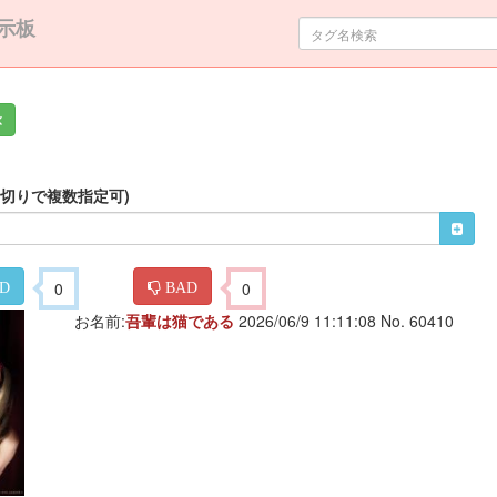
示板
✕
区切りで複数指定可)
0
0
D
BAD
お名前:
吾輩は猫である
2026/06/9 11:11:08 No. 60410