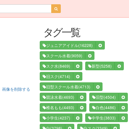
タグ一覧
(16228)
ジュニアアイドル
(9059)
スクール水着
(8469)
(5258)
スク水
新型
(4714)
旧スク
(4713)
旧型スクール水着
画像を削除する
(4693)
(4504)
競泳水着
旧型
(4493)
(4486)
椎名もも
白色
(4237)
(3833)
小学生
中学生
(3798)
(3349)
白
白スク