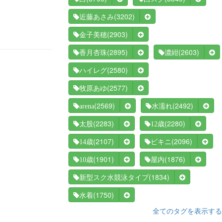
(3202)
近藤あさみ
(2903)
金子美穂
(2895)
(2603)
香月杏珠
濃紺
(2580)
ハイレグ
(2577)
牧原あゆ
(2569)
(2492)
arena
水濡れ
(2283)
(2280)
太股
12歳
(2107)
(2096)
14歳
ビキニ
(1901)
(1876)
10歳
屋内
(1834)
新型スク水競泳タイプ
(1750)
水着
全てのタグを表示する