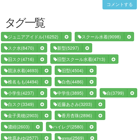
コメントする
タグ一覧
(16252)
(9098)
ジュニアアイドル
スクール水着
(8470)
(5297)
スク水
新型
(4716)
(4713)
旧スク
旧型スクール水着
(4693)
(4504)
競泳水着
旧型
(4494)
(4486)
椎名もも
白色
(4237)
(3895)
(3799)
小学生
中学生
白
(3349)
(3203)
白スク
近藤あさみ
(2903)
(2896)
金子美穂
香月杏珠
(2603)
(2580)
濃紺
ハイレグ
(2577)
(2569)
牧原あゆ
arena