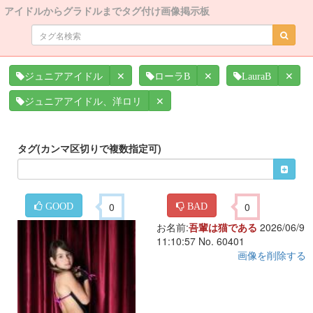
アイドルからグラドルまでタグ付け画像掲示板
✕
✕
✕
ジュニアアイドル
ローラB
LauraB
✕
ジュニアアイドル、洋ロリ
タグ(カンマ区切りで複数指定可)
0
0
GOOD
BAD
お名前:
吾輩は猫である
2026/06/9
11:10:57 No. 60401
画像を削除する