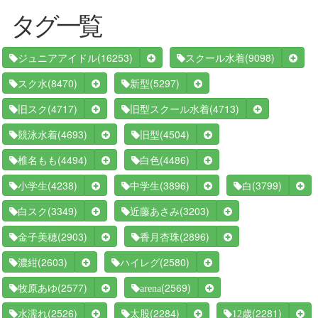
タグ一覧
(16253)
(9098)
ジュニアアイドル
スクール水着
(8470)
(5297)
スク水
新型
(4717)
(4713)
旧スク
旧型スクール水着
(4693)
(4504)
競泳水着
旧型
(4494)
(4486)
椎名もも
白色
(4238)
(3896)
(3799)
小学生
中学生
白
(3349)
(3203)
白スク
近藤あさみ
(2903)
(2896)
金子美穂
香月杏珠
(2603)
(2580)
濃紺
ハイレグ
(2577)
(2569)
牧原あゆ
arena
(2526)
(2284)
(2281)
水濡れ
太股
12歳