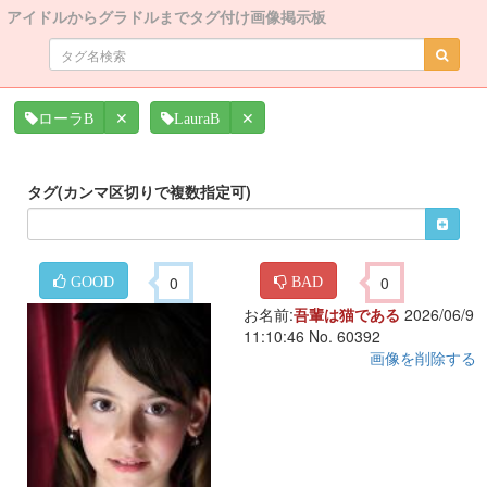
アイドルからグラドルまでタグ付け画像掲示板
✕
✕
ローラB
LauraB
タグ(カンマ区切りで複数指定可)
0
0
GOOD
BAD
お名前:
吾輩は猫である
2026/06/9
11:10:46 No. 60392
画像を削除する