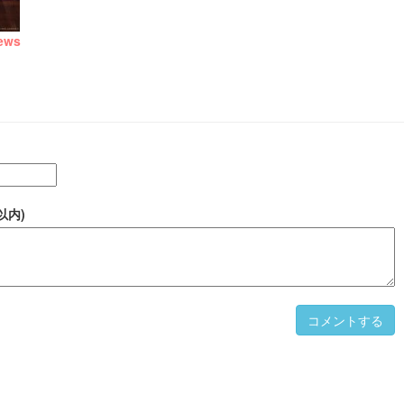
ews
以内)
コメントする