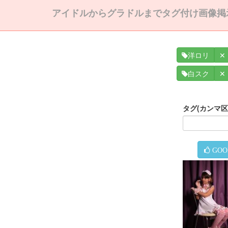
アイドルからグラドルまでタグ付け画像掲
✕
洋ロリ
✕
白スク
タグ(カンマ
GOO