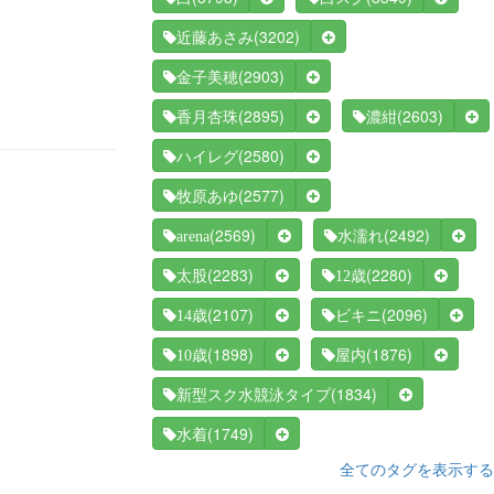
(3202)
近藤あさみ
(2903)
金子美穂
(2895)
(2603)
香月杏珠
濃紺
(2580)
ハイレグ
(2577)
牧原あゆ
(2569)
(2492)
arena
水濡れ
(2283)
(2280)
太股
12歳
(2107)
(2096)
14歳
ビキニ
(1898)
(1876)
10歳
屋内
(1834)
新型スク水競泳タイプ
(1749)
水着
全てのタグを表示する