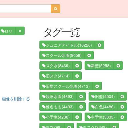
タグ一覧
✕
ロリ
(16226)
ジュニアアイドル
(9058)
スクール水着
(8469)
(5258)
スク水
新型
(4714)
旧スク
(4713)
旧型スクール水着
(4693)
(4504)
競泳水着
旧型
画像を削除する
(4493)
(4486)
椎名もも
白色
(4236)
(3833)
小学生
中学生
(3798)
(3349)
白
白スク