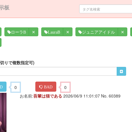
示板
✕
✕
✕
ローラB
LauraB
ジュニアアイドル
区切りで複数指定可)
0
0
D
BAD
お名前:
吾輩は猫である
2026/06/9 11:01:07 No. 60389