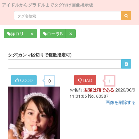
アイドルからグラドルまでタグ付け画像掲示板
✕
✕
洋ロリ
ローラB
タグ(カンマ区切りで複数指定可)
0
1
GOOD
BAD
お名前:
吾輩は猫である
2026/06/9
11:01:05 No. 60387
画像を削除する