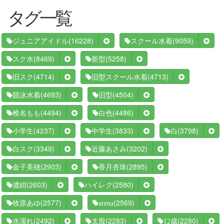
タグ一覧
(16228)
(9059)
ジュニアアイドル
スクール水着
(8469)
(5258)
スク水
新型
(4714)
(4713)
旧スク
旧型スクール水着
(4693)
(4504)
競泳水着
旧型
(4494)
(4486)
椎名もも
白色
(4237)
(3833)
(3798)
小学生
中学生
白
(3349)
(3202)
白スク
近藤あさみ
(2903)
(2895)
金子美穂
香月杏珠
(2603)
(2580)
濃紺
ハイレグ
(2577)
(2569)
牧原あゆ
arena
(2492)
(2283)
(2280)
水濡れ
太股
12歳