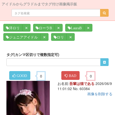
アイドルからグラドルまでタグ付け画像掲示板
✕
✕
✕
洋ロリ
ローラB
LauraB
✕
✕
ジュニアアイドル
ロリ
タグ(カンマ区切りで複数指定可)
0
0
GOOD
BAD
お名前:
吾輩は猫である
2026/06/9
11:01:02 No. 60384
画像を削除する