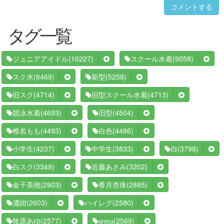
コメントする
タグ一覧
(16227)
(9058)
ジュニアアイドル
スクール水着
(8469)
(5258)
スク水
新型
(4714)
(4713)
旧スク
旧型スクール水着
(4693)
(4504)
競泳水着
旧型
(4493)
(4486)
椎名もも
白色
(4237)
(3833)
(3798)
小学生
中学生
白
(3349)
(3202)
白スク
近藤あさみ
(2903)
(2895)
金子美穂
香月杏珠
(2603)
(2580)
濃紺
ハイレグ
(2577)
(2569)
牧原あゆ
arena