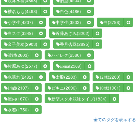
(4693)
(4504)
競泳水着
旧型
(4493)
(4486)
椎名もも
白色
(4237)
(3833)
(3798)
小学生
中学生
白
(3349)
(3202)
白スク
近藤あさみ
(2903)
(2895)
金子美穂
香月杏珠
(2603)
(2580)
濃紺
ハイレグ
(2577)
(2569)
牧原あゆ
arena
(2492)
(2283)
(2280)
水濡れ
太股
12歳
(2107)
(2096)
(1901)
14歳
ビキニ
10歳
(1876)
(1834)
屋内
新型スク水競泳タイプ
(1750)
水着
全てのタグを表示する