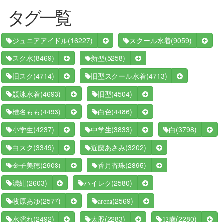
タグ一覧
(16227)
(9059)
ジュニアアイドル
スクール水着
(8469)
(5258)
スク水
新型
(4714)
(4713)
旧スク
旧型スクール水着
(4693)
(4504)
競泳水着
旧型
(4493)
(4486)
椎名もも
白色
(4237)
(3833)
(3798)
小学生
中学生
白
(3349)
(3202)
白スク
近藤あさみ
(2903)
(2895)
金子美穂
香月杏珠
(2603)
(2580)
濃紺
ハイレグ
(2577)
(2569)
牧原あゆ
arena
(2492)
(2283)
(2280)
水濡れ
太股
12歳