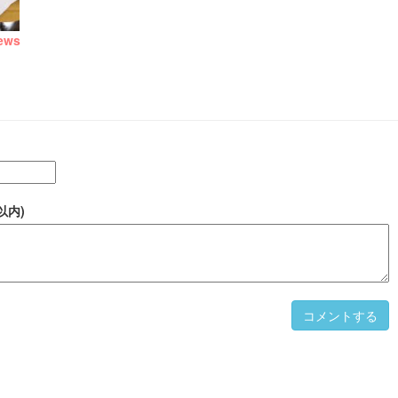
ews
以内)
コメントする