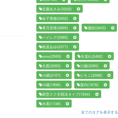
(3202)
近藤あさみ
(2902)
金子美穂
(2895)
(2603)
香月杏珠
濃紺
(2580)
ハイレグ
(2577)
牧原あゆ
(2569)
(2492)
arena
水濡れ
(2283)
(2280)
太股
12歳
(2107)
(2096)
14歳
ビキニ
(1896)
(1876)
10歳
屋内
(1834)
新型スク水競泳タイプ
(1749)
水着
全てのタグを表示する