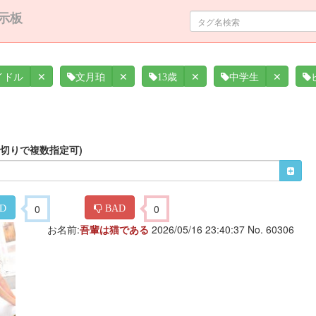
示板
✕
✕
✕
✕
イドル
文月珀
13歳
中学生
区切りで複数指定可)
0
0
D
BAD
お名前:
吾輩は猫である
2026/05/16 23:40:37 No. 60306