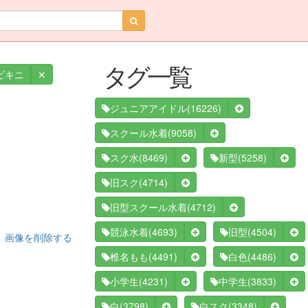
タグ一覧
✕
ビキニ
(16226)
ジュニアアイドル
(9058)
スクール水着
(8469)
(5258)
スク水
新型
(4714)
旧スク
(4712)
旧型スクール水着
(4693)
(4504)
競泳水着
旧型
画像を削除する
(4491)
(4486)
椎名もも
白色
(4231)
(3833)
小学生
中学生
(3798)
(3348)
白
白スク