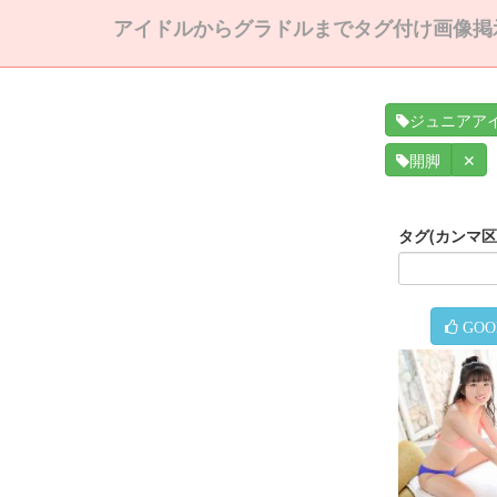
アイドルからグラドルまでタグ付け画像掲
ジュニアア
✕
開脚
タグ(カンマ
GOO