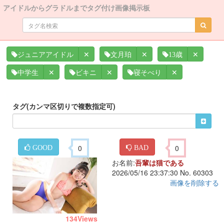
アイドルからグラドルまでタグ付け画像掲示板
✕
✕
✕
ジュニアアイドル
文月珀
13歳
✕
✕
✕
中学生
ビキニ
寝そべり
タグ(カンマ区切りで複数指定可)
0
0
GOOD
BAD
お名前:
吾輩は猫である
2026/05/16 23:37:30 No. 60303
画像を削除する
134
Views