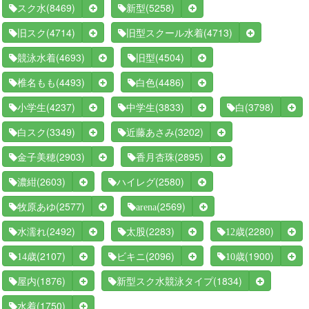
(8469)
(5258)
スク水
新型
(4714)
(4713)
旧スク
旧型スクール水着
(4693)
(4504)
競泳水着
旧型
(4493)
(4486)
椎名もも
白色
(4237)
(3833)
(3798)
小学生
中学生
白
(3349)
(3202)
白スク
近藤あさみ
(2903)
(2895)
金子美穂
香月杏珠
(2603)
(2580)
濃紺
ハイレグ
(2577)
(2569)
牧原あゆ
arena
(2492)
(2283)
(2280)
水濡れ
太股
12歳
(2107)
(2096)
(1900)
14歳
ビキニ
10歳
(1876)
(1834)
屋内
新型スク水競泳タイプ
(1750)
水着