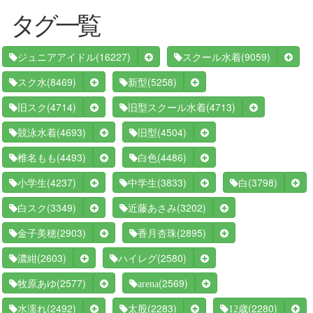
タグ一覧
(16227)
(9059)
ジュニアアイドル
スクール水着
(8469)
(5258)
スク水
新型
(4714)
(4713)
旧スク
旧型スクール水着
(4693)
(4504)
競泳水着
旧型
(4493)
(4486)
椎名もも
白色
(4237)
(3833)
(3798)
小学生
中学生
白
(3349)
(3202)
白スク
近藤あさみ
(2903)
(2895)
金子美穂
香月杏珠
(2603)
(2580)
濃紺
ハイレグ
(2577)
(2569)
牧原あゆ
arena
(2492)
(2283)
(2280)
水濡れ
太股
12歳