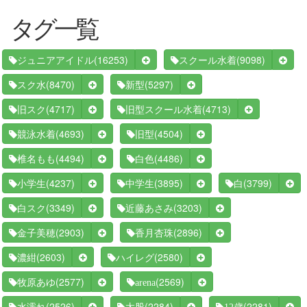
タグ一覧
(16253)
(9098)
ジュニアアイドル
スクール水着
(8470)
(5297)
スク水
新型
(4717)
(4713)
旧スク
旧型スクール水着
(4693)
(4504)
競泳水着
旧型
(4494)
(4486)
椎名もも
白色
(4237)
(3895)
(3799)
小学生
中学生
白
(3349)
(3203)
白スク
近藤あさみ
(2903)
(2896)
金子美穂
香月杏珠
(2603)
(2580)
濃紺
ハイレグ
(2577)
(2569)
牧原あゆ
arena
(2526)
(2284)
(2281)