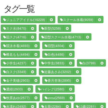
タグ一覧
(16229)
(9059)
ジュニアアイドル
スクール水着
(8470)
(5258)
スク水
新型
(4716)
(4713)
旧スク
旧型スクール水着
(4693)
(4504)
競泳水着
旧型
(4494)
(4486)
椎名もも
白色
(4237)
(3833)
(3799)
小学生
中学生
白
(3349)
(3202)
白スク
近藤あさみ
(2903)
(2895)
金子美穂
香月杏珠
(2603)
(2580)
濃紺
ハイレグ
(2577)
(2569)
牧原あゆ
arena
(2492)
(2284)
(2281)
水濡れ
太股
12歳