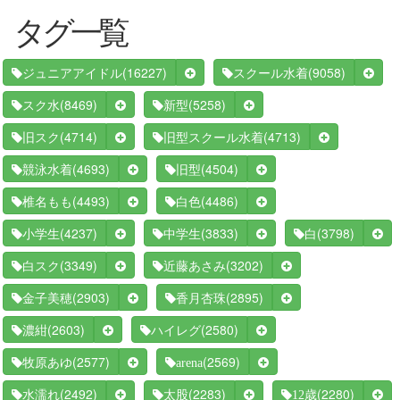
タグ一覧
(16227)
(9058)
ジュニアアイドル
スクール水着
(8469)
(5258)
スク水
新型
(4714)
(4713)
旧スク
旧型スクール水着
(4693)
(4504)
競泳水着
旧型
(4493)
(4486)
椎名もも
白色
(4237)
(3833)
(3798)
小学生
中学生
白
(3349)
(3202)
白スク
近藤あさみ
(2903)
(2895)
金子美穂
香月杏珠
(2603)
(2580)
濃紺
ハイレグ
(2577)
(2569)
牧原あゆ
arena
(2492)
(2283)
(2280)
水濡れ
太股
12歳