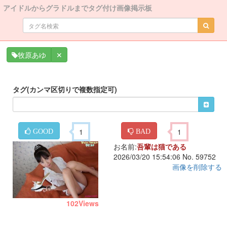
アイドルからグラドルまでタグ付け画像掲示板
✕
牧原あゆ
タグ(カンマ区切りで複数指定可)
1
1
GOOD
BAD
お名前:
吾輩は猫である
2026/03/20 15:54:06 No. 59752
画像を削除する
102
Views