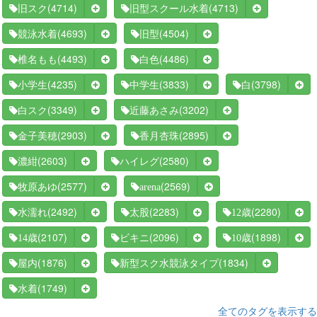
(4714)
(4713)
旧スク
旧型スクール水着
(4693)
(4504)
競泳水着
旧型
(4493)
(4486)
椎名もも
白色
(4235)
(3833)
(3798)
小学生
中学生
白
(3349)
(3202)
白スク
近藤あさみ
(2903)
(2895)
金子美穂
香月杏珠
(2603)
(2580)
濃紺
ハイレグ
(2577)
(2569)
牧原あゆ
arena
(2492)
(2283)
(2280)
水濡れ
太股
12歳
(2107)
(2096)
(1898)
14歳
ビキニ
10歳
(1876)
(1834)
屋内
新型スク水競泳タイプ
(1749)
水着
全てのタグを表示する