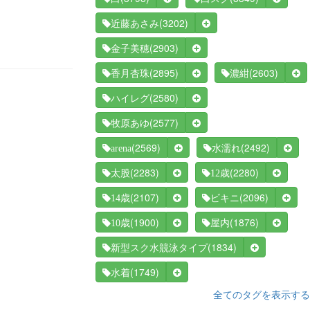
(3202)
近藤あさみ
(2903)
金子美穂
(2895)
(2603)
香月杏珠
濃紺
(2580)
ハイレグ
(2577)
牧原あゆ
(2569)
(2492)
arena
水濡れ
(2283)
(2280)
太股
12歳
(2107)
(2096)
14歳
ビキニ
(1900)
(1876)
10歳
屋内
(1834)
新型スク水競泳タイプ
(1749)
水着
全てのタグを表示する