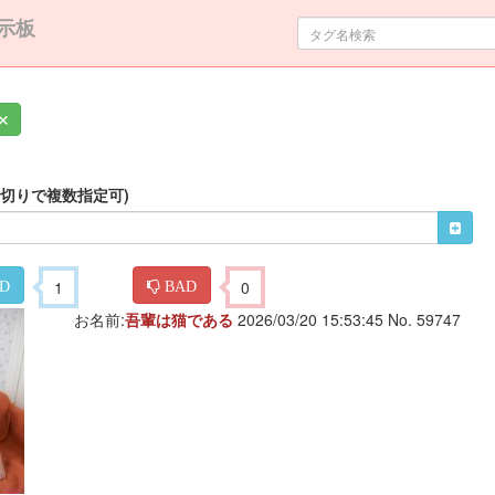
示板
✕
区切りで複数指定可)
1
0
D
BAD
お名前:
吾輩は猫である
2026/03/20 15:53:45 No. 59747