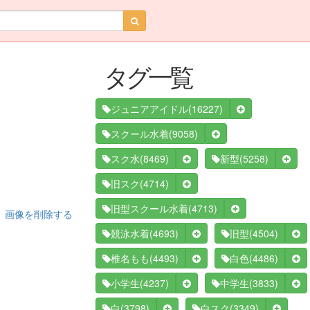
タグ一覧
(16227)
ジュニアアイドル
(9058)
スクール水着
(8469)
(5258)
スク水
新型
(4714)
旧スク
(4713)
旧型スクール水着
画像を削除する
(4693)
(4504)
競泳水着
旧型
(4493)
(4486)
椎名もも
白色
(4237)
(3833)
小学生
中学生
(3798)
(3349)
白
白スク