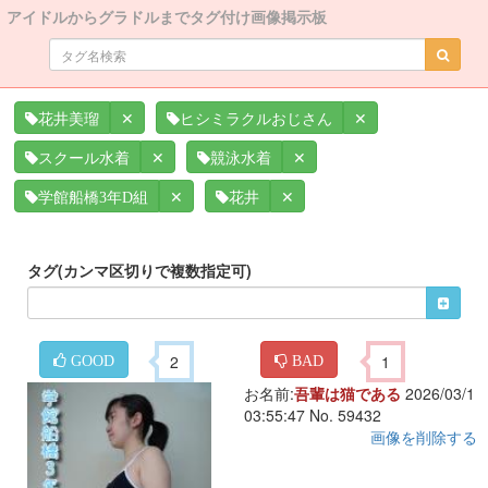
アイドルからグラドルまでタグ付け画像掲示板
✕
✕
花井美瑠
ヒシミラクルおじさん
✕
✕
スクール水着
競泳水着
✕
✕
学館船橋3年D組
花井
タグ(カンマ区切りで複数指定可)
2
1
GOOD
BAD
お名前:
吾輩は猫である
2026/03/1
03:55:47 No. 59432
画像を削除する