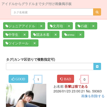
アイドルからグラドルまでタグ付け画像掲示板
✕
✕
✕
ジュニアアイドル
文月珀
15歳
✕
✕
✕
中学生
競泳水着
arena
✕
ツインテール
タグ(カンマ区切りで複数指定可)
1
0
GOOD
BAD
お名前:
吾輩は猫である
2026/01/23 23:00:21 No. 59363
画像を削除する