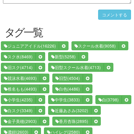
コメントする
タグ一覧
(16226)
(9058)
ジュニアアイドル
スクール水着
(8469)
(5258)
スク水
新型
(4714)
(4713)
旧スク
旧型スクール水着
(4693)
(4504)
競泳水着
旧型
(4493)
(4486)
椎名もも
白色
(4235)
(3833)
(3798)
小学生
中学生
白
(3349)
(3202)
白スク
近藤あさみ
(2903)
(2895)
金子美穂
香月杏珠
(2603)
(2580)
濃紺
ハイレグ