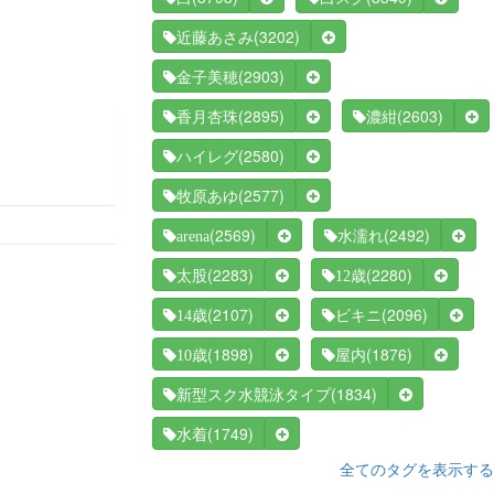
(3202)
近藤あさみ
(2903)
金子美穂
(2895)
(2603)
香月杏珠
濃紺
(2580)
ハイレグ
(2577)
牧原あゆ
(2569)
(2492)
arena
水濡れ
(2283)
(2280)
太股
12歳
(2107)
(2096)
14歳
ビキニ
(1898)
(1876)
10歳
屋内
(1834)
新型スク水競泳タイプ
(1749)
水着
全てのタグを表示する