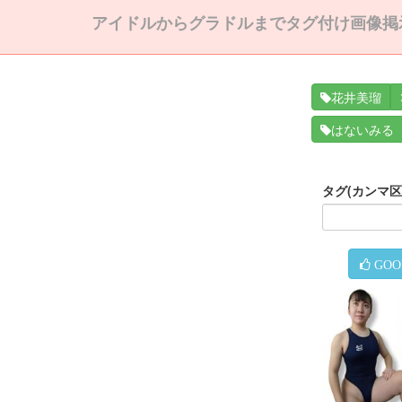
アイドルからグラドルまでタグ付け画像掲
花井美瑠
はないみる
タグ(カンマ
GOO