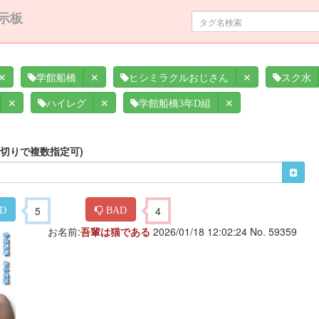
示板
✕
✕
✕
学館船橋
ヒシミラクルおじさん
スク水
✕
✕
✕
ハイレグ
学館船橋3年D組
区切りで複数指定可)
5
4
D
BAD
お名前:
吾輩は猫である
2026/01/18 12:02:24 No. 59359