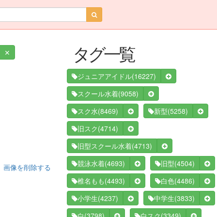
タグ一覧
✕
(16227)
ジュニアアイドル
(9058)
スクール水着
(8469)
(5258)
スク水
新型
(4714)
旧スク
(4713)
旧型スクール水着
(4693)
(4504)
競泳水着
旧型
画像を削除する
(4493)
(4486)
椎名もも
白色
(4237)
(3833)
小学生
中学生
(3798)
(3349)
白
白スク