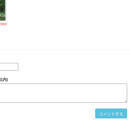
ews
以内)
コメントする