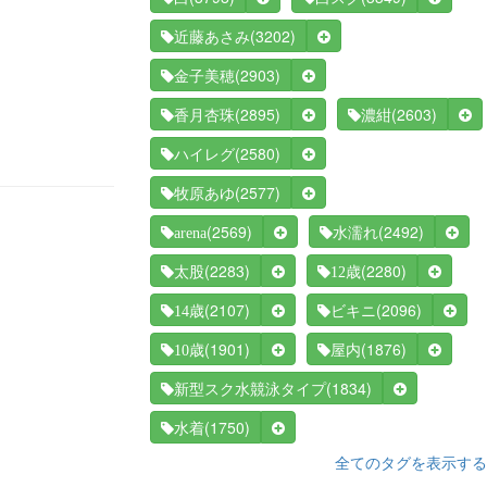
(3202)
近藤あさみ
(2903)
金子美穂
(2895)
(2603)
香月杏珠
濃紺
(2580)
ハイレグ
(2577)
牧原あゆ
(2569)
(2492)
arena
水濡れ
(2283)
(2280)
太股
12歳
(2107)
(2096)
14歳
ビキニ
(1901)
(1876)
10歳
屋内
(1834)
新型スク水競泳タイプ
(1750)
水着
全てのタグを表示する