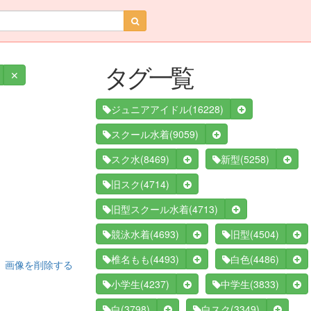
タグ一覧
✕
(16228)
ジュニアアイドル
(9059)
スクール水着
(8469)
(5258)
スク水
新型
(4714)
旧スク
(4713)
旧型スクール水着
(4693)
(4504)
競泳水着
旧型
(4493)
(4486)
椎名もも
白色
画像を削除する
(4237)
(3833)
小学生
中学生
(3798)
(3349)
白
白スク