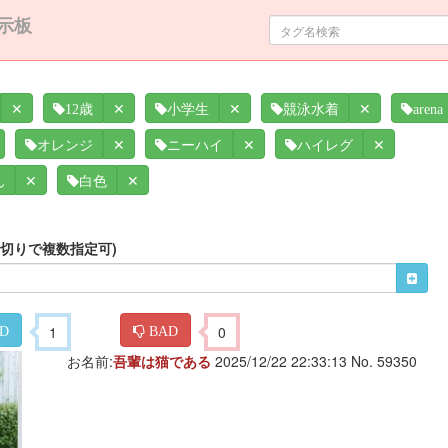
示板
✕
✕
✕
✕
12歳
小学生
競泳水着
arena
✕
✕
✕
オレンジ
ニーハイ
ハイレグ
✕
✕
ん
白色
区切りで複数指定可)
1
0
D
BAD
お名前:
吾輩は猫である
2025/12/22 22:33:13 No. 59350