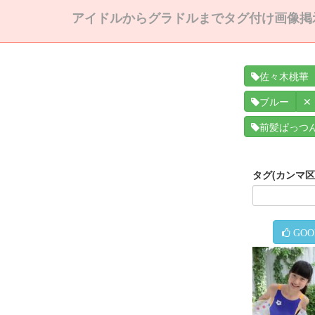
アイドルからグラドルまでタグ付け画像掲
佐々木桃華
✕
ブルー
前髪ぱっつ
タグ(カンマ
GOO