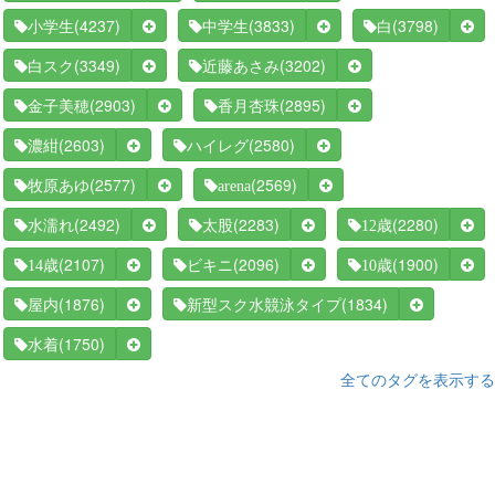
(4237)
(3833)
(3798)
小学生
中学生
白
(3349)
(3202)
白スク
近藤あさみ
(2903)
(2895)
金子美穂
香月杏珠
(2603)
(2580)
濃紺
ハイレグ
(2577)
(2569)
牧原あゆ
arena
(2492)
(2283)
(2280)
水濡れ
太股
12歳
(2107)
(2096)
(1900)
14歳
ビキニ
10歳
(1876)
(1834)
屋内
新型スク水競泳タイプ
(1750)
水着
全てのタグを表示する