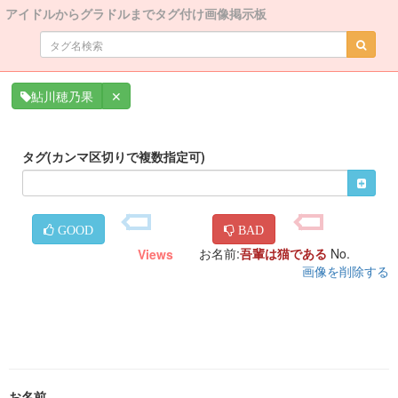
アイドルからグラドルまでタグ付け画像掲示板
✕
鮎川穂乃果
タグ(カンマ区切りで複数指定可)
GOOD
BAD
お名前:
吾輩は猫である
No.
Views
画像を削除する
お名前