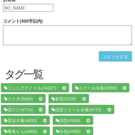
コメント(500字以内)
コメントする
タグ一覧
(16227)
(9059)
ジュニアアイドル
スクール水着
(8469)
(5258)
スク水
新型
(4714)
(4713)
旧スク
旧型スクール水着
(4693)
(4504)
競泳水着
旧型
(4493)
(4486)
椎名もも
白色