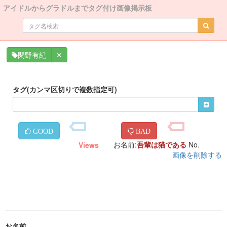
アイドルからグラドルまでタグ付け画像掲示板
✕
閑野有紀
タグ(カンマ区切りで複数指定可)
GOOD
BAD
お名前:
吾輩は猫である
No.
Views
画像を削除する
お名前