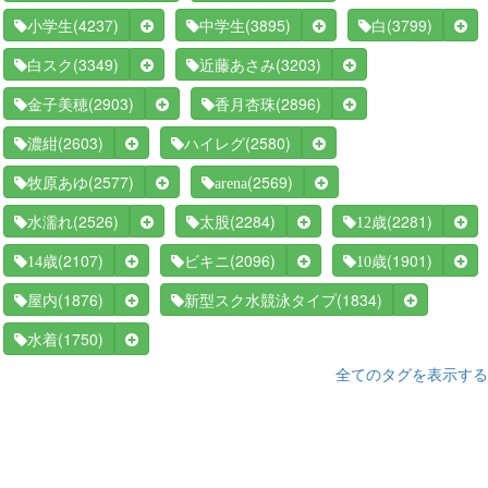
(4237)
(3895)
(3799)
小学生
中学生
白
(3349)
(3203)
白スク
近藤あさみ
(2903)
(2896)
金子美穂
香月杏珠
(2603)
(2580)
濃紺
ハイレグ
(2577)
(2569)
牧原あゆ
arena
(2526)
(2284)
(2281)
水濡れ
太股
12歳
(2107)
(2096)
(1901)
14歳
ビキニ
10歳
(1876)
(1834)
屋内
新型スク水競泳タイプ
(1750)
水着
全てのタグを表示する