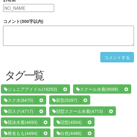
コメント(500字以内)
コメントする
タグ一覧
(16253)
(9098)
ジュニアアイドル
スクール水着
(8470)
(5297)
スク水
新型
(4717)
(4713)
旧スク
旧型スクール水着
(4693)
(4504)
競泳水着
旧型
(4494)
(4486)
椎名もも
白色