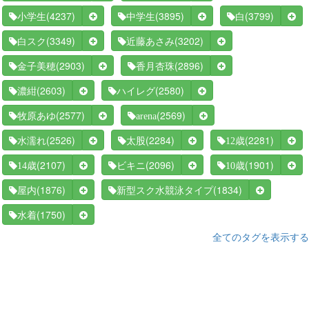
(4237)
(3895)
(3799)
小学生
中学生
白
(3349)
(3202)
白スク
近藤あさみ
(2903)
(2896)
金子美穂
香月杏珠
(2603)
(2580)
濃紺
ハイレグ
(2577)
(2569)
牧原あゆ
arena
(2526)
(2284)
(2281)
水濡れ
太股
12歳
(2107)
(2096)
(1901)
14歳
ビキニ
10歳
(1876)
(1834)
屋内
新型スク水競泳タイプ
(1750)
水着
全てのタグを表示する