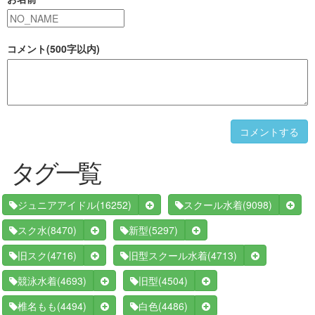
コメント(500字以内)
コメントする
タグ一覧
(16252)
(9098)
ジュニアアイドル
スクール水着
(8470)
(5297)
スク水
新型
(4716)
(4713)
旧スク
旧型スクール水着
(4693)
(4504)
競泳水着
旧型
(4494)
(4486)
椎名もも
白色