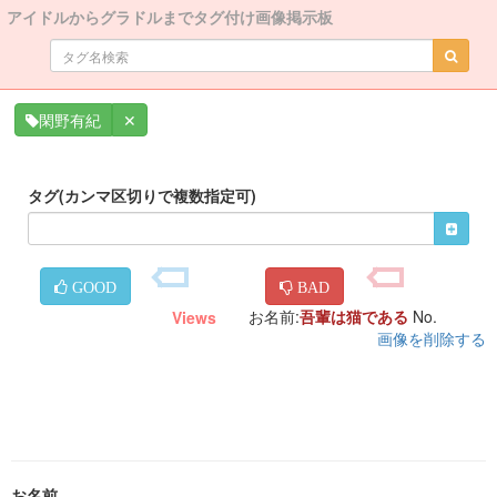
アイドルからグラドルまでタグ付け画像掲示板
✕
閑野有紀
タグ(カンマ区切りで複数指定可)
GOOD
BAD
お名前:
吾輩は猫である
No.
Views
画像を削除する
お名前