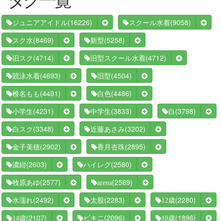
(16226)
(9058)
ジュニアアイドル
スクール水着
(8469)
(5258)
スク水
新型
(4714)
(4712)
旧スク
旧型スクール水着
(4693)
(4504)
競泳水着
旧型
(4491)
(4486)
椎名もも
白色
(4231)
(3833)
(3798)
小学生
中学生
白
(3348)
(3202)
白スク
近藤あさみ
(2902)
(2895)
金子美穂
香月杏珠
(2603)
(2580)
濃紺
ハイレグ
(2577)
(2569)
牧原あゆ
arena
(2492)
(2283)
(2280)
水濡れ
太股
12歳
(2107)
(2096)
(1896)
14歳
ビキニ
10歳