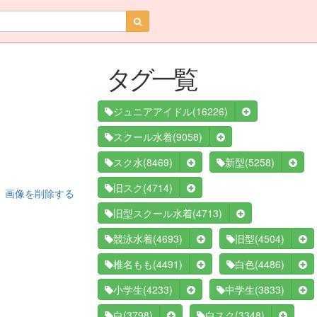
タグ一覧
(16226)
ジュニアアイドル
(9058)
スクール水着
(8469)
(5258)
スク水
新型
(4714)
旧スク
画像を削除する
(4713)
旧型スクール水着
(4693)
(4504)
競泳水着
旧型
(4491)
(4486)
椎名もも
白色
(4233)
(3833)
小学生
中学生
(3798)
(3348)
白
白スク