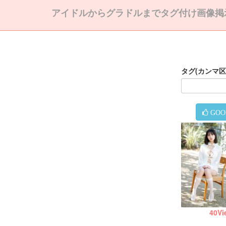
アイドルからグラドルまでタグ付け画像掲
タグ(カンマ
GOO
40
Vi