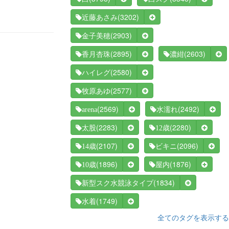
(3202)
近藤あさみ
(2903)
金子美穂
(2895)
(2603)
香月杏珠
濃紺
(2580)
ハイレグ
(2577)
牧原あゆ
(2569)
(2492)
arena
水濡れ
(2283)
(2280)
太股
12歳
(2107)
(2096)
14歳
ビキニ
(1896)
(1876)
10歳
屋内
(1834)
新型スク水競泳タイプ
(1749)
水着
全てのタグを表示する