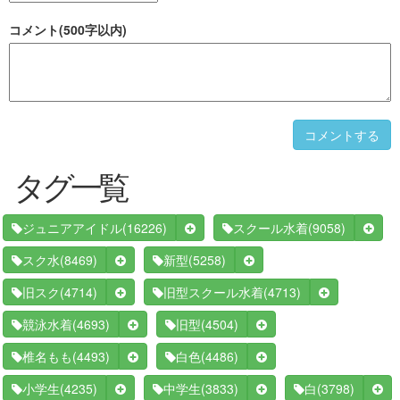
コメント(500字以内)
コメントする
タグ一覧
(16226)
(9058)
ジュニアアイドル
スクール水着
(8469)
(5258)
スク水
新型
(4714)
(4713)
旧スク
旧型スクール水着
(4693)
(4504)
競泳水着
旧型
(4493)
(4486)
椎名もも
白色
(4235)
(3833)
(3798)
小学生
中学生
白