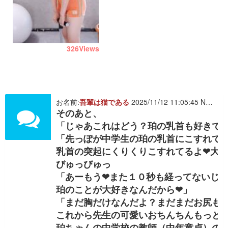
326
Views
お名前:
吾輩は猫である
2025/11/12 11:05:45 NO. 514162
そのあと、
「じゃあこれはどう？珀の乳首も好きで
「先っぽが中学生の珀の乳首にこすれて
乳首の突起にくりくりこすれてるよ❤大
びゅっびゅっ
「あーもう❤また１０秒も経ってないじ
珀のことが大好きなんだから❤」
「まだ胸だけなんだよ？まだまだお尻も
これから先生の可愛いおちんちんもっと
珀ちゃんの中学校の教師（中年童貞）の