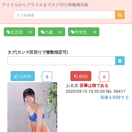
アイドルからグラドルまでタグ付け画像掲示板
✕
✕
✕
文月珀
15歳
中学生
タグ(カンマ区切りで複数指定可)
0
0
GOOD
BAD
お名前:
吾輩は猫である
2025/09/15 19:35:00 No. 58417
画像を削除する