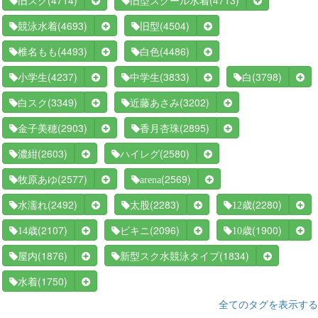
(4714)
(4713)
旧スク
旧型スクール水着
(4693)
(4504)
競泳水着
旧型
(4493)
(4486)
椎名もも
白色
(4237)
(3833)
(3798)
小学生
中学生
白
(3349)
(3202)
白スク
近藤あさみ
(2903)
(2895)
金子美穂
香月杏珠
(2603)
(2580)
濃紺
ハイレグ
(2577)
(2569)
牧原あゆ
arena
(2492)
(2283)
(2280)
水濡れ
太股
12歳
(2107)
(2096)
(1900)
14歳
ビキニ
10歳
(1876)
(1834)
屋内
新型スク水競泳タイプ
(1750)
水着
全てのタグを表示する