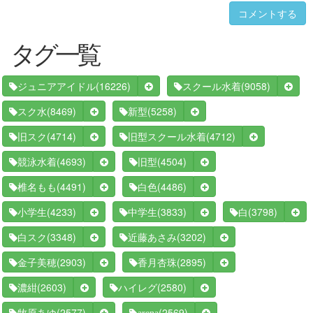
コメントする
タグ一覧
(16226)
(9058)
ジュニアアイドル
スクール水着
(8469)
(5258)
スク水
新型
(4714)
(4712)
旧スク
旧型スクール水着
(4693)
(4504)
競泳水着
旧型
(4491)
(4486)
椎名もも
白色
(4233)
(3833)
(3798)
小学生
中学生
白
(3348)
(3202)
白スク
近藤あさみ
(2903)
(2895)
金子美穂
香月杏珠
(2603)
(2580)
濃紺
ハイレグ
(2577)
(2569)