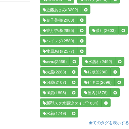
(3202)
近藤あさみ
(2903)
金子美穂
(2895)
(2603)
香月杏珠
濃紺
(2580)
ハイレグ
(2577)
牧原あゆ
(2569)
(2492)
arena
水濡れ
(2283)
(2280)
太股
12歳
(2107)
(2096)
14歳
ビキニ
(1898)
(1876)
10歳
屋内
(1834)
新型スク水競泳タイプ
(1749)
水着
全てのタグを表示する