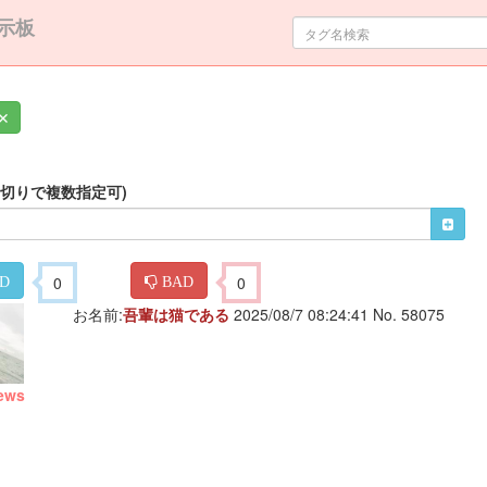
示板
✕
区切りで複数指定可)
0
0
D
BAD
お名前:
吾輩は猫である
2025/08/7 08:24:41 No. 58075
ews