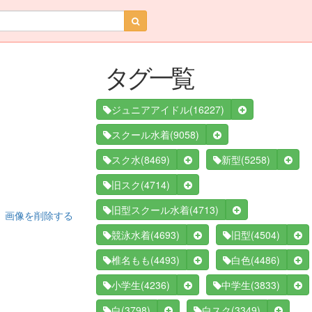
タグ一覧
(16227)
ジュニアアイドル
(9058)
スクール水着
(8469)
(5258)
スク水
新型
(4714)
旧スク
(4713)
旧型スクール水着
画像を削除する
(4693)
(4504)
競泳水着
旧型
(4493)
(4486)
椎名もも
白色
(4236)
(3833)
小学生
中学生
(3798)
(3349)
白
白スク