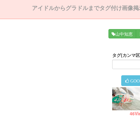
アイドルからグラドルまでタグ付け画像掲
山中知恵
タグ(カンマ
GOO
46
Vi