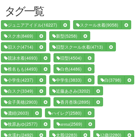
タグ一覧
(16227)
(9058)
ジュニアアイドル
スクール水着
(8469)
(5258)
スク水
新型
(4714)
(4713)
旧スク
旧型スクール水着
(4693)
(4504)
競泳水着
旧型
(4493)
(4486)
椎名もも
白色
(4237)
(3833)
(3798)
小学生
中学生
白
(3349)
(3202)
白スク
近藤あさみ
(2903)
(2895)
金子美穂
香月杏珠
(2603)
(2580)
濃紺
ハイレグ
(2577)
(2569)
牧原あゆ
arena
(2492)
(2283)
(2280)
水濡れ
太股
12歳