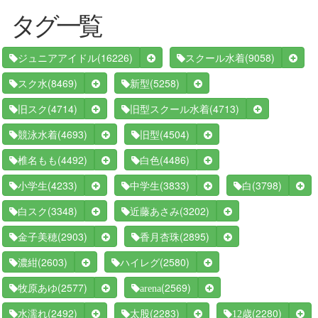
タグ一覧
(16226)
(9058)
ジュニアアイドル
スクール水着
(8469)
(5258)
スク水
新型
(4714)
(4713)
旧スク
旧型スクール水着
(4693)
(4504)
競泳水着
旧型
(4492)
(4486)
椎名もも
白色
(4233)
(3833)
(3798)
小学生
中学生
白
(3348)
(3202)
白スク
近藤あさみ
(2903)
(2895)
金子美穂
香月杏珠
(2603)
(2580)
濃紺
ハイレグ
(2577)
(2569)
牧原あゆ
arena
(2492)
(2283)
(2280)
水濡れ
太股
12歳