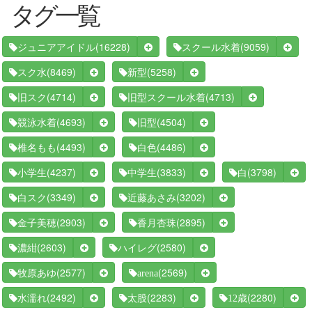
タグ一覧
(16228)
(9059)
ジュニアアイドル
スクール水着
(8469)
(5258)
スク水
新型
(4714)
(4713)
旧スク
旧型スクール水着
(4693)
(4504)
競泳水着
旧型
(4493)
(4486)
椎名もも
白色
(4237)
(3833)
(3798)
小学生
中学生
白
(3349)
(3202)
白スク
近藤あさみ
(2903)
(2895)
金子美穂
香月杏珠
(2603)
(2580)
濃紺
ハイレグ
(2577)
(2569)
牧原あゆ
arena
(2492)
(2283)
(2280)
水濡れ
太股
12歳