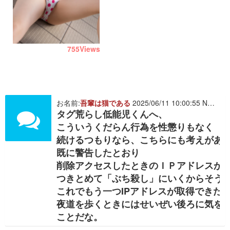
755
Views
お名前:
吾輩は猫である
2025/06/11 10:00:55 NO. 511702
タグ荒らし低能児くんへ、
こういうくだらん行為を性懲りもなく
続けるつもりなら、こちらにも考えがあ
既に警告したとおり
削除アクセスしたときのＩＰアドレスか
つきとめて「ぶち殺し」にいくからそう
これでもう一つIPアドレスが取得できた
夜道を歩くときにはせいぜい後ろに気を
ことだな。