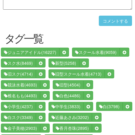
コメントする
タグ一覧
(16227)
(9059)
ジュニアアイドル
スクール水着
(8469)
(5258)
スク水
新型
(4714)
(4713)
旧スク
旧型スクール水着
(4693)
(4504)
競泳水着
旧型
(4493)
(4486)
椎名もも
白色
(4237)
(3833)
(3798)
小学生
中学生
白
(3349)
(3202)
白スク
近藤あさみ
(2903)
(2895)
金子美穂
香月杏珠