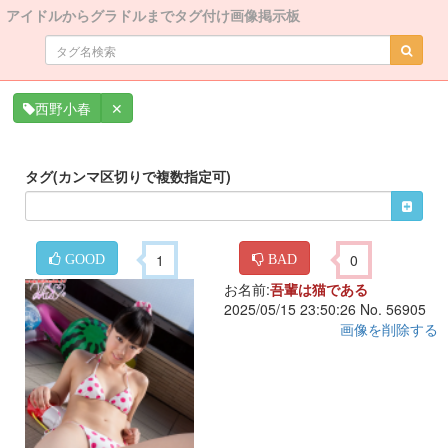
アイドルからグラドルまでタグ付け画像掲示板
✕
西野小春
タグ(カンマ区切りで複数指定可)
1
0
GOOD
BAD
お名前:
吾輩は猫である
2025/05/15 23:50:26 No. 56905
画像を削除する