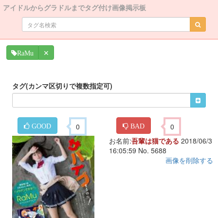
アイドルからグラドルまでタグ付け画像掲示板
✕
RaMu
タグ(カンマ区切りで複数指定可)
0
0
GOOD
BAD
お名前:
吾輩は猫である
2018/06/3
16:05:59 No. 5688
画像を削除する