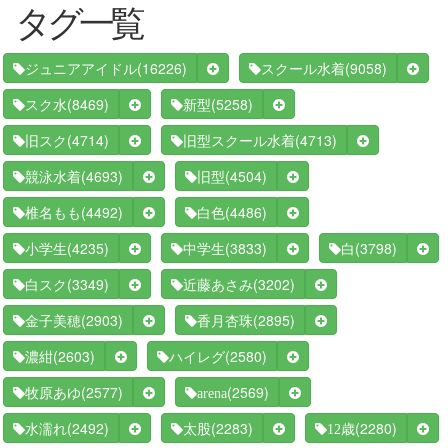
タグ一覧
(16226)
(9058)
ジュニアアイドル
スクール水着
(8469)
(5258)
スク水
新型
(4714)
(4713)
旧スク
旧型スクール水着
(4693)
(4504)
競泳水着
旧型
(4492)
(4486)
椎名もも
白色
(4235)
(3833)
(3798)
小学生
中学生
白
(3349)
(3202)
白スク
近藤あさみ
(2903)
(2895)
金子美穂
香月杏珠
(2603)
(2580)
濃紺
ハイレグ
(2577)
(2569)
牧原あゆ
arena
(2492)
(2283)
(2280)
水濡れ
太股
12歳