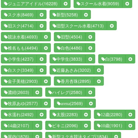
(16228)
(9059)
ジュニアアイドル
スクール水着
(8469)
(5258)
スク水
新型
(4714)
(4713)
旧スク
旧型スクール水着
(4693)
(4504)
競泳水着
旧型
(4494)
(4486)
椎名もも
白色
(4237)
(3833)
(3798)
小学生
中学生
白
(3349)
(3202)
白スク
近藤あさみ
(2903)
(2895)
金子美穂
香月杏珠
(2603)
(2580)
濃紺
ハイレグ
(2577)
(2569)
牧原あゆ
arena
(2492)
(2283)
(2280)
水濡れ
太股
12歳
(2107)
(2096)
(1901)
14歳
ビキニ
10歳
(1876)
(1834)
屋内
新型スク水競泳タイプ