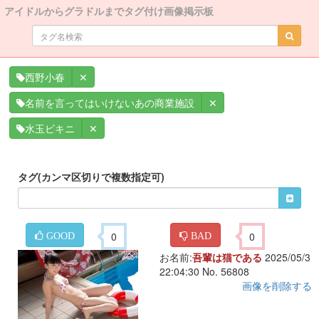
アイドルからグラドルまでタグ付け画像掲示板
✕
西野小春
✕
名前を言ってはいけないあの商業施設
✕
水玉ビキニ
タグ(カンマ区切りで複数指定可)
0
0
GOOD
BAD
お名前:
吾輩は猫である
2025/05/3
22:04:30 No. 56808
画像を削除する