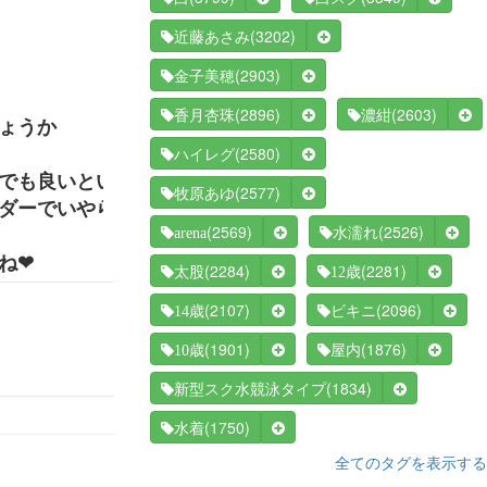
(3202)
近藤あさみ
(2903)
金子美穂
(2896)
(2603)
香月杏珠
濃紺
ょうか
(2580)
ハイレグ
でも良いということか！
(2577)
牧原あゆ
ダーでいやらしい！！
(2569)
(2526)
arena
水濡れ
ね❤
(2284)
(2281)
太股
12歳
(2107)
(2096)
14歳
ビキニ
(1901)
(1876)
10歳
屋内
(1834)
新型スク水競泳タイプ
(1750)
水着
全てのタグを表示する