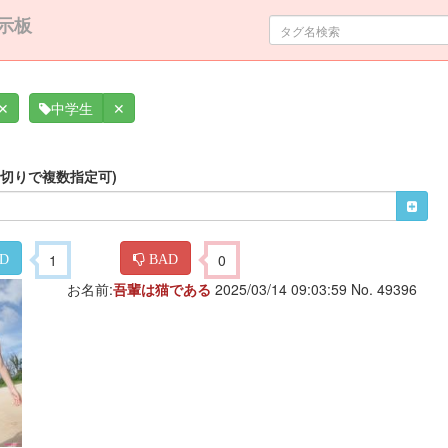
示板
✕
✕
中学生
区切りで複数指定可)
1
0
D
BAD
お名前:
吾輩は猫である
2025/03/14 09:03:59 No. 49396