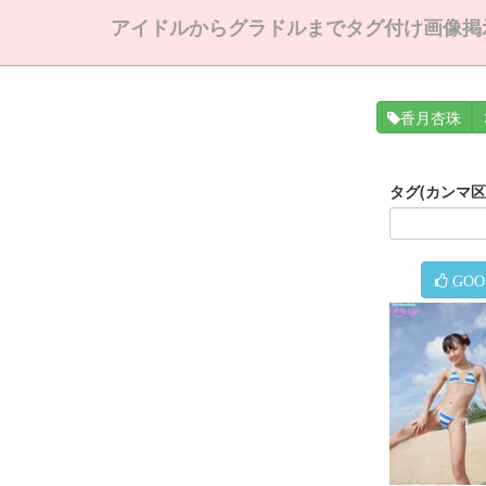
アイドルからグラドルまでタグ付け画像掲
香月杏珠
タグ(カンマ
GOO