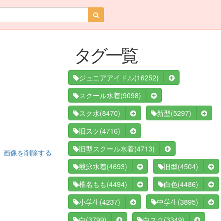
タグ一覧
(16252)
ジュニアアイドル
(9098)
スクール水着
(8470)
(5297)
スク水
新型
(4716)
旧スク
(4713)
旧型スクール水着
画像を削除する
(4693)
(4504)
競泳水着
旧型
(4494)
(4486)
椎名もも
白色
(4237)
(3895)
小学生
中学生
(3799)
(3349)
白
白スク