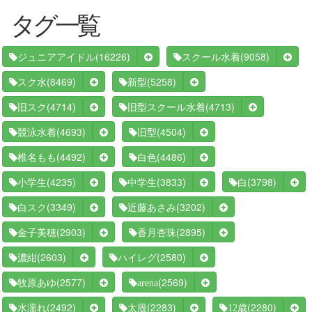
タグ一覧
(16226)
(9058)
ジュニアアイドル
スクール水着
(8469)
(5258)
スク水
新型
(4714)
(4713)
旧スク
旧型スクール水着
(4693)
(4504)
競泳水着
旧型
(4492)
(4486)
椎名もも
白色
(4235)
(3833)
(3798)
小学生
中学生
白
(3349)
(3202)
白スク
近藤あさみ
(2903)
(2895)
金子美穂
香月杏珠
(2603)
(2580)
濃紺
ハイレグ
(2577)
(2569)
牧原あゆ
arena
(2492)
(2283)
(2280)
水濡れ
太股
12歳