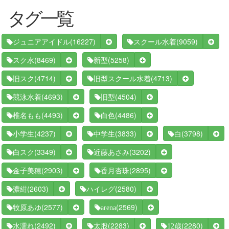
タグ一覧
(16227)
(9059)
ジュニアアイドル
スクール水着
(8469)
(5258)
スク水
新型
(4714)
(4713)
旧スク
旧型スクール水着
(4693)
(4504)
競泳水着
旧型
(4493)
(4486)
椎名もも
白色
(4237)
(3833)
(3798)
小学生
中学生
白
(3349)
(3202)
白スク
近藤あさみ
(2903)
(2895)
金子美穂
香月杏珠
(2603)
(2580)
濃紺
ハイレグ
(2577)
(2569)
牧原あゆ
arena
(2492)
(2283)
(2280)
水濡れ
太股
12歳