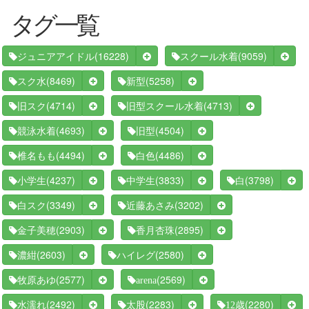
タグ一覧
(16228)
(9059)
ジュニアアイドル
スクール水着
(8469)
(5258)
スク水
新型
(4714)
(4713)
旧スク
旧型スクール水着
(4693)
(4504)
競泳水着
旧型
(4494)
(4486)
椎名もも
白色
(4237)
(3833)
(3798)
小学生
中学生
白
(3349)
(3202)
白スク
近藤あさみ
(2903)
(2895)
金子美穂
香月杏珠
(2603)
(2580)
濃紺
ハイレグ
(2577)
(2569)
牧原あゆ
arena
(2492)
(2283)
(2280)
水濡れ
太股
12歳